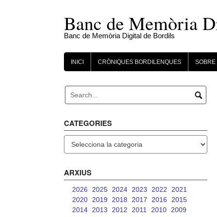
Skip
to
Banc de Memòria Dig
content
Banc de Memòria Digital de Bordils
INICI
CRÒNIQUES BORDILENQUES
SOBRE 
CATEGORIES
Categories
ARXIUS
2026
2025
2024
2023
2022
2021
2020
2019
2018
2017
2016
2015
2014
2013
2012
2011
2010
2009