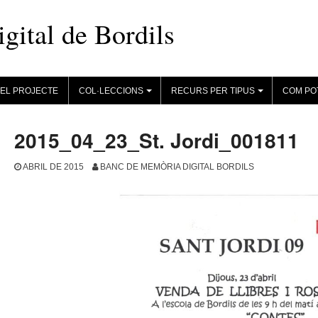
ital de Bordils
EL PROJECTE
COL·LECCIONS
RECURS PER TIPUS
COM PO
+
+
2015_04_23_St. Jordi_001811
ABRIL DE 2015
BANC DE MEMÒRIA DIGITAL BORDILS