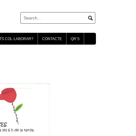
TS COL·LABORAR?
CONTACTE
QR’S