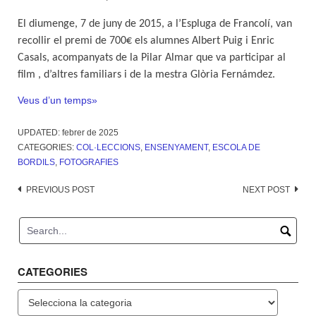
El diumenge, 7 de juny de 2015, a l’Espluga de Francolí, van
recollir el premi de 700€ els alumnes Albert Puig i Enric
Casals, acompanyats de la Pilar Almar que va participar al
film , d’altres familiars i de la mestra Glòria Fernámdez.
Veus d’un temps»
UPDATED:
febrer de 2025
CATEGORIES:
COL·LECCIONS
,
ENSENYAMENT
,
ESCOLA DE
BORDILS
,
FOTOGRAFIES
Post
PREVIOUS POST
NEXT POST
navigation
CATEGORIES
Categories