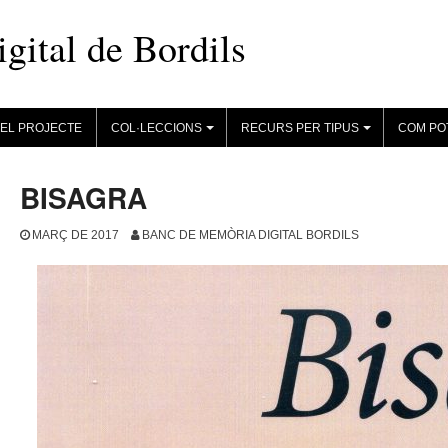
ital de Bordils
EL PROJECTE
COL·LECCIONS
RECURS PER TIPUS
COM PO
+
+
BISAGRA
MARÇ DE 2017
BANC DE MEMÒRIA DIGITAL BORDILS