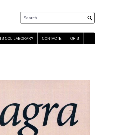
TS COL·LABORAR?
CONTACTE
QR’S