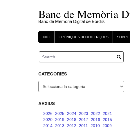
Skip
to
Banc de Memòria Dig
content
Banc de Memòria Digital de Bordils
INICI
CRÒNIQUES BORDILENQUES
SOBRE 
CATEGORIES
Categories
ARXIUS
2026
2025
2024
2023
2022
2021
2020
2019
2018
2017
2016
2015
2014
2013
2012
2011
2010
2009