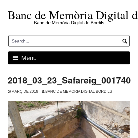
Skip
to
Banc de Memòria Digital d
content
Banc de Memòria Digital de Bordils
Menu
2018_03_23_Safareig_001740
MARÇ DE 2018
BANC DE MEMÒRIA DIGITAL BORDILS