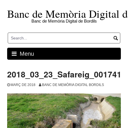
Skip
to
Banc de Memòria Digital d
content
Banc de Memòria Digital de Bordils
Menu
2018_03_23_Safareig_001741
MARÇ DE 2018
BANC DE MEMÒRIA DIGITAL BORDILS