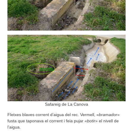
Safareig de La Canova
Fletxes blaves corrent d’aigua del rec. Vermell, «
bramador
»
fusta que taponava el corrent i feia pujar «
botir
» el nivell de
l’aigua.