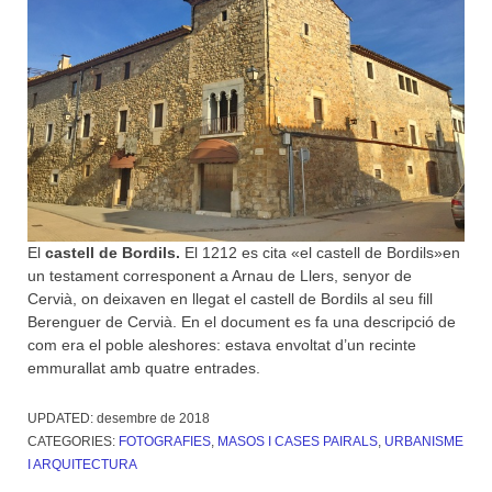
El
castell de Bordils.
El 1212 es cita «el castell de Bordils»en
un testament corresponent a Arnau de Llers, senyor de
Cervià, on deixaven en llegat el castell de Bordils al seu fill
Berenguer de Cervià. En el document es fa una descripció de
com era el poble aleshores: estava envoltat d’un recinte
emmurallat amb quatre entrades.
UPDATED:
desembre de 2018
CATEGORIES:
FOTOGRAFIES
,
MASOS I CASES PAIRALS
,
URBANISME
I ARQUITECTURA