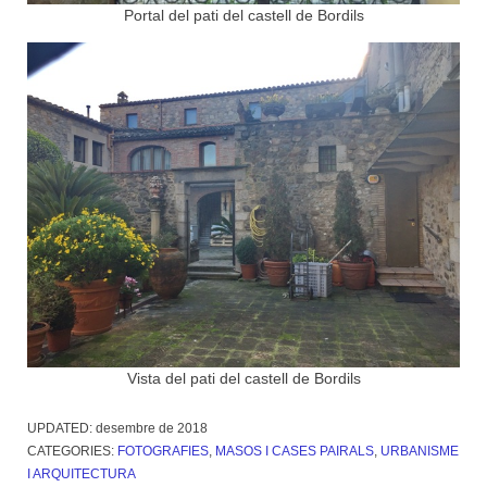
Portal del pati del castell de Bordils
Vista del pati del castell de Bordils
UPDATED:
desembre de 2018
CATEGORIES:
FOTOGRAFIES
,
MASOS I CASES PAIRALS
,
URBANISME
I ARQUITECTURA