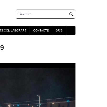
TS COL·LABORAR?
CONTACTE
QR’S
79