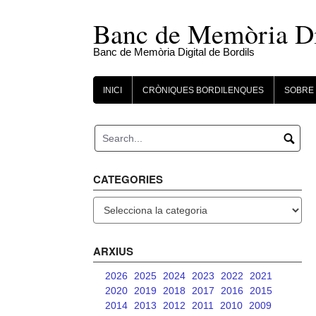
Skip
to
Banc de Memòria Dig
content
Banc de Memòria Digital de Bordils
INICI
CRÒNIQUES BORDILENQUES
SOBRE 
CATEGORIES
Categories
ARXIUS
2026
2025
2024
2023
2022
2021
2020
2019
2018
2017
2016
2015
2014
2013
2012
2011
2010
2009